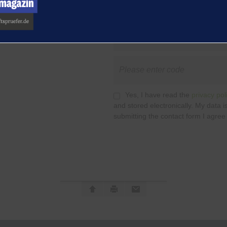
Yes, I have read the
privacy pol
and stored electronically. My data 
submitting the contact form I agree