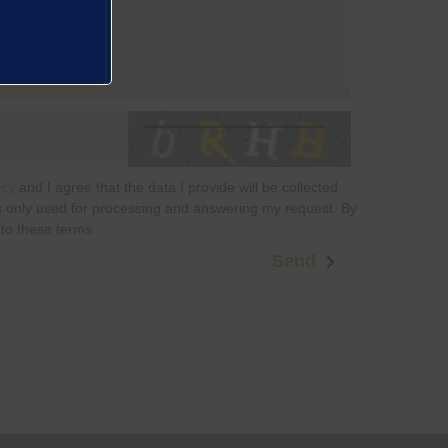
icy
and I agree that the data I provide will be collected
is only used for processing and answering my request. By
 to these terms.
Send