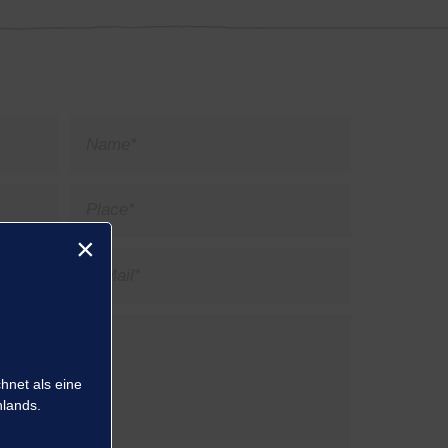
×
net als eine
hlands.