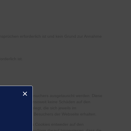
prüchen erforderlich ist und kein Grund zur Annahme
rderlich ist.
×
dem Browser des Besuchers ausgetauscht werden. Diese
 Cookies können insoweit keine Schäden auf den
formationen abgelegt, die sich jeweils im
 der Identität des Besuchers der Webseite erhalten.
ichtet werden, dass Cookies entweder auf den
t wird. Es wird allerdings darauf hingewiesen, dass die