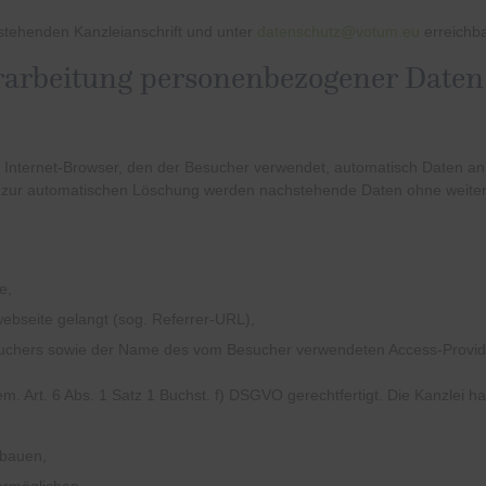
rstehenden Kanzleianschrift und unter
datenschutz@votum.eu
erreichba
rarbeitung personenbezogener Daten
Internet-Browser, den der Besucher verwendet, automatisch Daten an 
. Bis zur automatischen Löschung werden nachstehende Daten ohne weit
e,
ebseite gelangt (sog. Referrer-
URL
),
suchers sowie der Name des vom Besucher verwendeten Access-Provid
. Art. 6 Abs. 1 Satz 1 Buchst. f)
DSGVO
gerechtfertigt. Die Kanzlei h
ubauen,