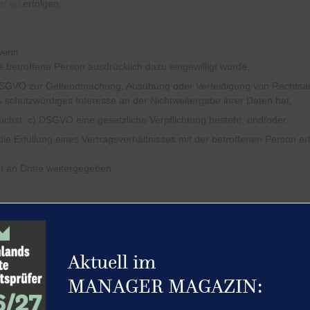
m.eu
erfolgen.
wenn
e betroffene Person ausdrücklich dazu eingewilligt wurde,
SGVO
zur Geltendmachung, Ausübung oder Verteidigung von Rechtsans
 schutzwürdiges Interesse an der Nichtweitergabe ihrer Daten hat,
uchst. c)
DSGVO
eine gesetzliche Verpflichtung besteht, und/oder
die Erfüllung eines Vertragsverhältnisses mit der betroffenen Person erfo
 an Dritte weitergegeben.
sind Datenpakete, die zwischen dem Server der Kanzleiwebseite und 
ndeten Geräten (PC, Notebook, Tablet, Smartphone etc.) gespeichert.
Aktuell im
ie keine Viren oder sonstige Schadsoftware. In den Cookies werden In
ergeben. Die Kanzlei kann damit keinesfalls unmittelbar Kenntnis von
MANAGER MAGAZIN:
 größtenteils akzeptiert. Die Browsereinstellungen können so einger
eweils ein besonderer Hinweis erfolgt, bevor ein neuer Cookie angeleg