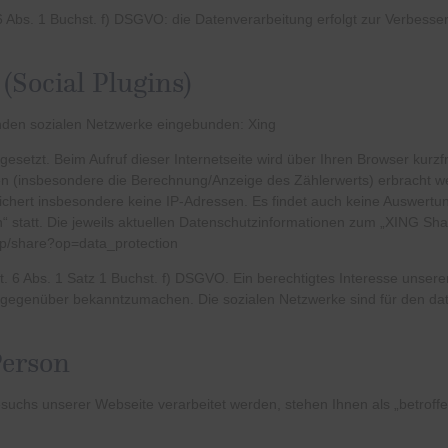
 Abs. 1 Buchst. f)
DSGVO
: die Datenverarbeitung erfolgt zur Verbesse
(Social Plugins)
enden sozialen Netzwerke eingebunden: Xing
gesetzt. Beim Aufruf dieser Internetseite wird über Ihren Browser kurz
en (insbesondere die Berechnung/Anzeige des Zählerwerts) erbracht 
chert insbesondere keine IP-Adressen. Es findet auch keine Auswert
tatt. Die jeweils aktuellen Datenschutzinformationen zum „XING Sha
app/share?op=data_protection
t. 6 Abs. 1 Satz 1 Buchst. f)
DSGVO
. Ein berechtigtes Interesse unser
m gegenüber bekanntzumachen. Die sozialen Netzwerke sind für den d
Person
uchs unserer Webseite verarbeitet werden, stehen Ihnen als „betroff