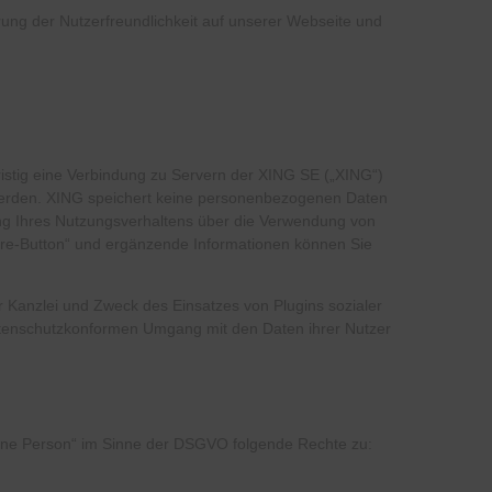
rung der Nutzerfreundlichkeit auf unserer Webseite und
fristig eine Verbindung zu Servern der
XING
SE („XING“)
werden.
XING
speichert keine personenbezogenen Daten
ung Ihres Nutzungsverhaltens über die Verwendung von
re-Button“ und ergänzende Informationen können Sie
er Kanzlei und Zweck des Einsatzes von Plugins sozialer
atenschutzkonformen Umgang mit den Daten ihrer Nutzer
ene Person“ im Sinne der
DSGVO
folgende Rechte zu: