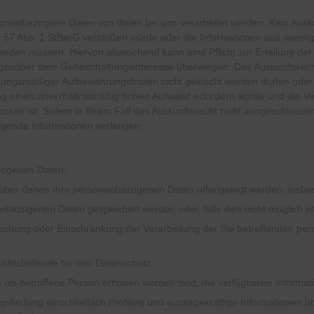
onenbezogene Daten von Ihnen bei uns verarbeitet werden. Kein Auskun
 § 57 Abs. 1 StBerG verstoßen würde oder die Informationen aus sons
werden müssen. Hiervon abweichend kann eine Pflicht zur Erteilung de
genüber dem Geheimhaltungsinteresse überwiegen. Das Auskunftsrecht
atzungsmäßiger Aufbewahrungsfristen nicht gelöscht werden dürfen ode
lung einen unverhältnismäßig hohen Aufwand erfordern würde und die 
sen ist. Sofern in Ihrem Fall das Auskunftsrecht nicht ausgeschloss
olgende Informationen verlangen:
zogenen Daten,
ber denen Ihre personenbezogenen Daten offengelegt werden, insbeso
enbezogenen Daten gespeichert werden oder, falls dies nicht möglich ist
öschung oder Einschränkung der Verarbeitung der Sie betreffenden p
ichtsbehörde für den Datenschutz,
 als betroffene Person erhoben worden sind, die verfügbaren Informat
sfindung einschließlich Profiling und aussagekräftige Informationen üb