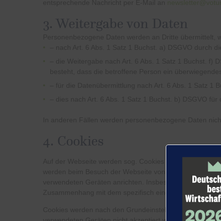
entsprechende Nachricht per E-Mail an
newsletter@votu
3. Weitergabe von Daten
Personenbezogene Daten werden an Dritte übermittelt, 
– nach Art. 6 Abs. 1 Satz 1 Buchst. a)
DSGVO
durch di
– die Weitergabe nach Art. 6 Abs. 1 Satz 1 Buchst. f)
D
besteht, dass die betroffene Person ein überwiegendes
– für die Datenübermittlung nach Art. 6 Abs. 1 Satz 1 B
– dies nach Art. 6 Abs. 1 Satz 1 Buchst. b)
DSGVO
für 
In anderen Fällen werden personenbezogene Daten nicht
4. Cookies
Auf der Webseite werden sog. Cookies eingesetzt. Das 
werden beim Besuch der Webseite von den jeweils verwe
verwendeten Geräten anrichten. Insbesondere enthalten s
Zusammenhang mit dem spezifisch eingesetzten Endgerät 
Cookies werden nach den Grundeinstellungen der Browser
verwendeten Geräten nicht akzeptiert werden, oder dass j