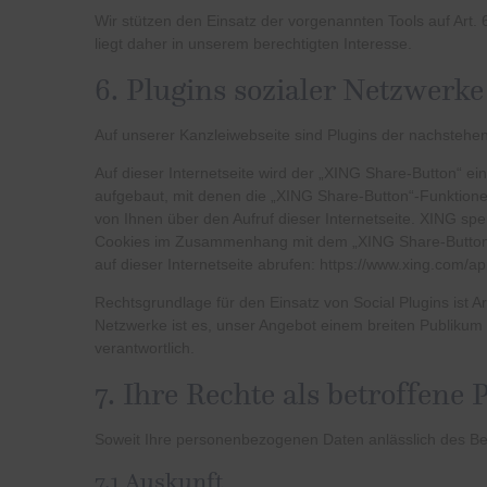
Wir stützen den Einsatz der vorgenannten Tools auf Art. 6
liegt daher in unserem berechtigten Interesse.
6. Plugins sozialer Netzwerke 
Auf unserer Kanzleiwebseite sind Plugins der nachsteh
Auf dieser Internetseite wird der „XING Share-Button“ ein
aufgebaut, mit denen die „XING Share-Button“-Funktion
von Ihnen über den Aufruf dieser Internetseite.
XING
spei
Cookies im Zusammenhang mit dem „XING Share-Button“ s
auf dieser Internetseite abrufen: https://www.xing.com/
Rechtsgrundlage für den Einsatz von Social Plugins ist Ar
Netzwerke ist es, unser Angebot einem breiten Publiku
verantwortlich.
7. Ihre Rechte als betroffene 
Soweit Ihre personenbezogenen Daten anlässlich des Bes
7.1 Auskunft